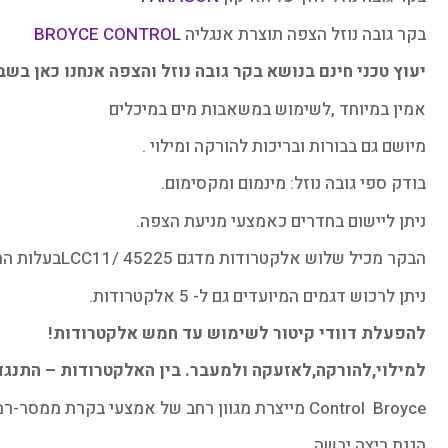
בקר גובה נוזל הצפה תוצרת אנגליה
BROYCE CONTROL
יעוץ טכני חינם בנושא בקר גובה נוזל והצפה אנחנו כאן בשב
אמין במיוחד ,לשימוש במשאבות מים במיכלים
מיושם גם בבורות ובריכות להורקה ומילוי .
בודק ספי גובה נוזל: מינמום ומקסימום.
ניתן ליישום בחדרים כאמצעי מניעת הצפה.
הבקר מכיל שלוש אלקטרודות מדגם 45225 /LCC11בעלות התנגדות מרבית ביניהן, וניתן לכיוון רגישות במידה וקיים גלים.
ניתן לרכוש דגמים המיועדים גם ל- 5 אלקטרודות.
להפעלת דוודי קיטור לשימוש עד חמש אלקטרודות!
למילוי,להורקה,לאזעקה ולמעבר. בין האלקטרודות – התנג
Control Broyce מייצרת מגוון רחב של אמצעי בקרת ממסר-רמה שיכולים להתאים לישומים רבים:
הגנת ריצה יבשה.