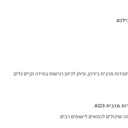
ילכם
.
דות מרבית
5.
KΩ