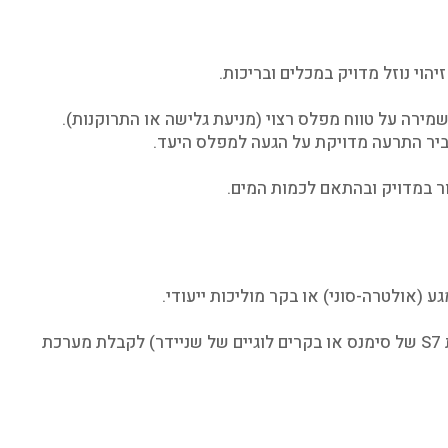
הוי נוזל מדויק במכלים ובריכות.
ירה על טווח מפלס רצוי (מניעת גלישה או התרוקנות).
עביר התרעה מדויקת על הגעה למפלס היעד.
ור במדויק ובהתאם לכמות המים.
ע (אולטרה-סוני) או בקר מוליכות ייעודי.
ניתן לשלב מודולים של בקרת מפלס ישירות עם בקרים מתוכנתים (PLC) תעשייתיים (כמו סדרות S7 של סימנס או בקרים לוגיים של שניידר) לקבלת מערכת