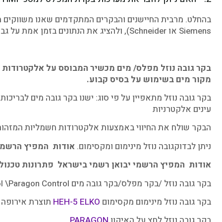
בהחלט. מרבית החיישנים והבקרים המתקדמים שאנו משווקים מיו
Siemens או Schneider), ולהציג את הנתונים בזמן אמת על גבי מסכי HMI לנוחות המפעיל, מה שמאפשר קבלת החלטות מהירה ותחזוקה חזויה.
בקר גובה נוזל מפלס/ מים מכשיר המבוסס על אלקטרודות ה
מקור מים בשימוש על בסיס קבוע.
בקר גובה נוזל מתאפיין על פי סוג: ישנו בקר גובה מים לבריכו
עינים אלקטרניות
הבקר שולח את החיווי באמצעות אלקטרודות חשמליות המזהות א
ניתן לבדוקגובה נוזל מינימום ומקסימום.
אודות המפיץ הרשמי 
אודות המפיץ הרשמי יבואן רשמי בישראל פתרונות טכנולו
בקר גובה נוזל /בקר מפלס/בקר גובה מים ELKO EP\Broyce control \Paragon Control
בקר גובה נוזל מינימום מקסימום
HEH-5 ELKO
תוצרת אירופה 24-240VAC/DC UP/DOWN
בקר גובה נוזל לחץ על האיקון
PARAGON