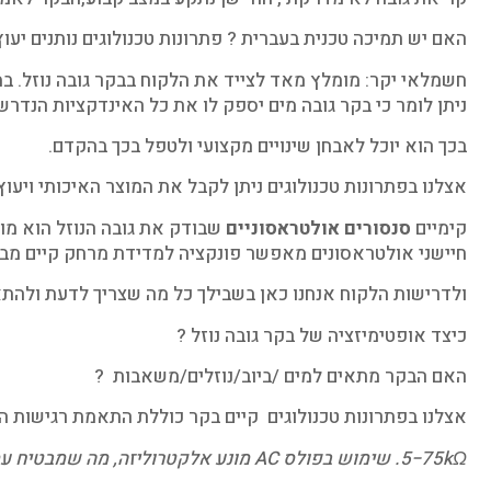
האם יש תמיכה טכנית בעברית ? פתרונות טכנולוגים נותנים יעוץ
חשמלאי יקר: מומלץ מאד לצייד את הלקוח בבקר גובה נוזל. במ
ניתן לומר כי בקר גובה מים יספק לו את כל האינדקציות הנדרשות
בכך הוא יוכל לאבחן שינויים מקצועי ולטפל בכך בהקדם.
אצלנו בפתרונות טכנולוגים ניתן לקבל את המוצר האיכותי ויעוץ 
קימיים
סנסורים אולטראסוניים
שבודק את גובה הנוזל הוא מו
חיישני אולטראסונים מאפשר פונקציה למדידת מרחק קיים מבחר
ולדרישות הלקוח אנחנו כאן בשבילך כל מה שצריך לדעת ולהתא
כיצד אופטימיזציה של בקר גובה נוזל ?
האם הבקר מתאים למים /ביוב/נוזלים/משאבות ?
אצלנו בפתרונות טכנולוגים קיים בקר כוללת התאמת רגישות הח
kΩ
5−75
. שימוש בפולס
AC
מונע אלקטרוליזה, מה שמבטיח עמ