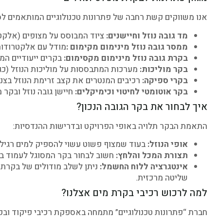
אנו משווקים קשת רחבה של פתרונות טכנולוגיים המותאמים לסוג
מד גובה נוזל וחיישנים:
ציוד המבוסס על מצופים (אלקטרו
ממסר גובה נוזל מינימום מקימום :
מודל עם אלקטרודו
בקרת גובה נוזל מינימום מקסימום:
בקרים ייעודיים המ
בקר מוליכות:
מערכות המתבססות על מוליכות הנוזל (כגו
בקרי ספיקה:
רכיבים המנטרים את קצב זרימת הנוזל בצנר
בקר אוטומטי לחיטוי וכימיקלים:
חיישן גובה נוזל ובקר
איך לבחור את בקר הגובה הנכון?
התאמת הבקר תלויה באופי הפרויקט ובדרישות ההנדסיות:
אופי הנוזל:
בעוד שמצוף פשוט עשוי להספיק למים רגילים, 
תצורת המכל והלחץ:
חשוב לבחור בקר המסוגל לעמוד ב
אינטגרציה ללוח החשמל:
שליטה מרכזית.
למה לרכוש רכיבי בקרת מים אצלנו?
חברת “פתרונות טכנולוגיים” מתמחה באספקת רכיבי פיקוד ובקר