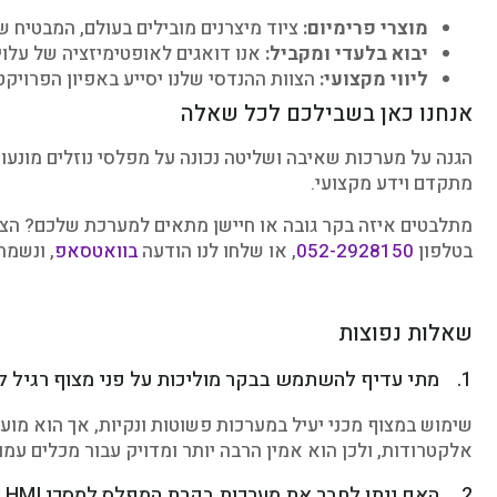
מוצרי פרימיום:
ציוד מיצרנים מובילים בעולם, המבטיח ש
יבוא בלעדי ומקביל:
אנו דואגים לאופטימיזציה של עלויו
ליווי מקצועי:
הצוות ההנדסי שלנו יסייע באפיון הפרויק
אנחנו כאן בשבילכם לכל שאלה
הגנה על מערכות שאיבה ושליטה נכונה על מפלסי נוזלים מונעות
מתקדם וידע מקצועי.
מתלבטים איזה בקר גובה או חיישן מתאים למערכת שלכם? הצוות
בטלפון
052-2928150
, או שלחו לנו הודעה
בוואטסאפ
, ונשמח
שאלות נפוצות
1. מתי עדיף להשתמש בבקר מוליכות על פני מצוף רגיל למדידת גובה מים?
שימוש במצוף מכני יעיל במערכות פשוטות ונקיות, אך הוא מוע
אלקטרודות, ולכן הוא אמין הרבה יותר ומדויק עבור מכלים עמ
2. האם ניתן לחבר את מערכות בקרת המפלס למסכי HMI או לבקר PLC ראשי?